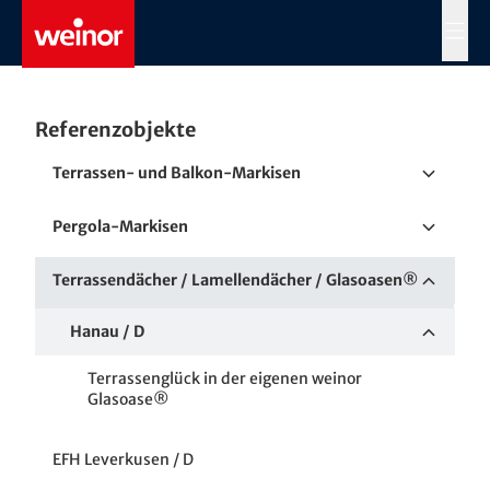
Skip to main content
MENÜ
Referenzobjekte
Terrassen- und Balkon-Markisen
EFH Köln / D
Pergola-Markisen
Hafenquartier / AUS
Landhaus Milser / D
Terrassendächer / Lamellendächer / Glasoasen®
Schlosshotel Göbel / D
Hanau / D
Terrassenglück in der eigenen weinor
LGS Papenburg / D
Glasoase®
Waterfront Cafe / GB
EFH Leverkusen / D