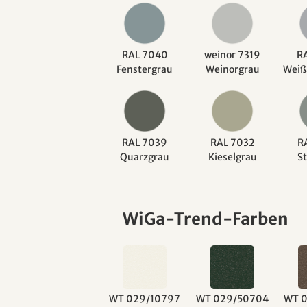
RAL 7040
weinor 7319
R
Fenstergrau
Weinorgrau
Weiß
RAL 7039
RAL 7032
R
Quarzgrau
Kieselgrau
S
WiGa-Trend-Farben
WT 029/10797
WT 029/50704
WT 