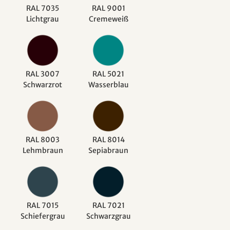
RAL 7035
RAL 9001
Lichtgrau
Cremeweiß
RAL 3007
RAL 5021
Schwarzrot
Wasserblau
RAL 8003
RAL 8014
Lehmbraun
Sepiabraun
RAL 7015
RAL 7021
Schiefergrau
Schwarzgrau