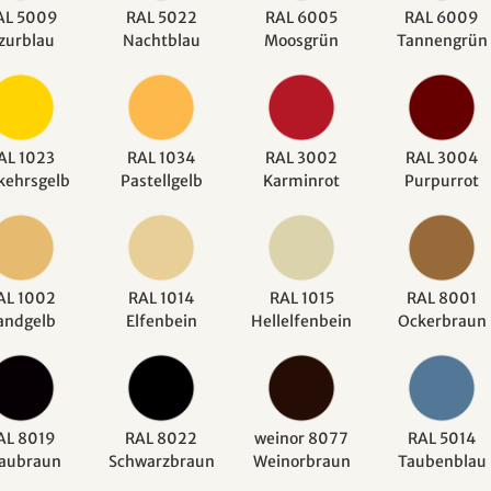
AL 5009
RAL 5022
RAL 6005
RAL 6009
zurblau
Nachtblau
Moosgrün
Tannengrün
AL 1023
RAL 1034
RAL 3002
RAL 3004
kehrsgelb
Pastellgelb
Karminrot
Purpurrot
AL 1002
RAL 1014
RAL 1015
RAL 8001
andgelb
Elfenbein
Hellelfenbein
Ockerbraun
AL 8019
RAL 8022
weinor 8077
RAL 5014
aubraun
Schwarzbraun
Weinorbraun
Taubenblau