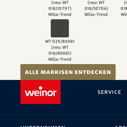
(neu: WT
(neu: WT
(
018/10797)
018/50704)
01
WiGa-Trend
WiGa-Trend
Wi
WT 029/80081
(neu: WT
018/80081)
WiGa-Trend
Alle Markisen entdecken
Service