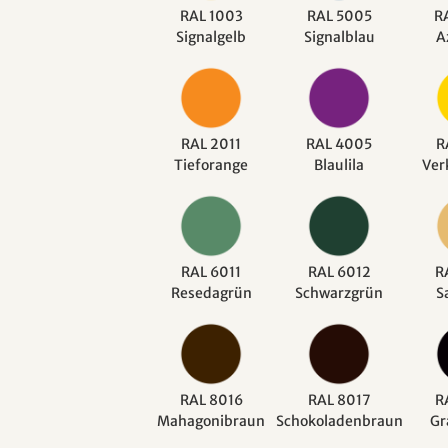
RAL 1003
RAL 5005
R
Signalgelb
Signalblau
A
RAL 2011
RAL 4005
R
Tieforange
Blaulila
Ver
RAL 6011
RAL 6012
R
Resedagrün
Schwarzgrün
S
RAL 8016
RAL 8017
R
Mahagonibraun
Schokoladenbraun
Gr