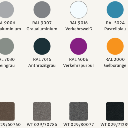
AL 9006
RAL 9007
RAL 9016
RAL 5024
aluminium
Graualuminium
Verkehrsweiß
Pastellblau
AL 7030
RAL 7016
RAL 4006
RAL 2000
teingrau
Anthrazitgrau
Verkehrspurpur
Gelborange
029/60740
WT 029/70786
WT 029/80077
WT 029/7128