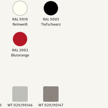
RAL 9010
RAL 9005
Reinweiß
Tiefschwarz
RAL 2002
Blutorange
9
WT 029/90146
WT 029/90147