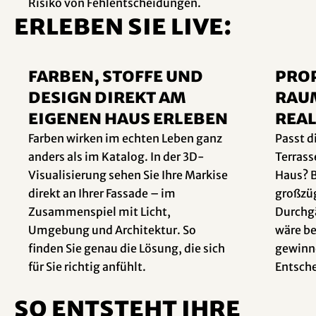
Risiko von Fehlentscheidungen.
Erleben Sie live:
Farben, Stoffe und
PRO
Design direkt am
RAU
eigenen Haus erleben
REAL
Farben wirken im echten Leben ganz
Passt d
anders als im Katalog. In der 3D-
Terras
Visualisierung sehen Sie Ihre Markise
Haus? B
direkt an Ihrer Fassade – im
großzüg
Zusammenspiel mit Licht,
Durchgä
Umgebung und Architektur. So
wäre be
finden Sie genau die Lösung, die sich
gewinne
für Sie richtig anfühlt.
Entsch
So entsteht Ihre