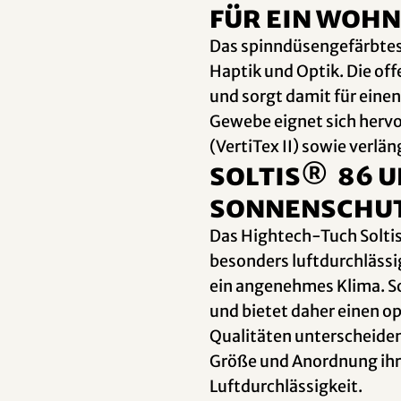
für ein wohn
Das spinndüsengefärbtes 
Haptik und Optik. Die of
und sorgt damit für eine
Gewebe eignet sich hervo
(VertiTex II) sowie verlän
Soltis® 86 u
Sonnenschut
Das Hightech-Tuch Soltis
besonders luftdurchlässig
ein angenehmes Klima. So
und bietet daher einen o
Qualitäten unterscheiden 
Größe und Anordnung ihre
Luftdurchlässigkeit.