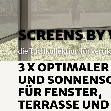
screens by
die Tuchkollektion für vert
3 x optimaler
und Sonnens
für Fenster,
Terrasse und