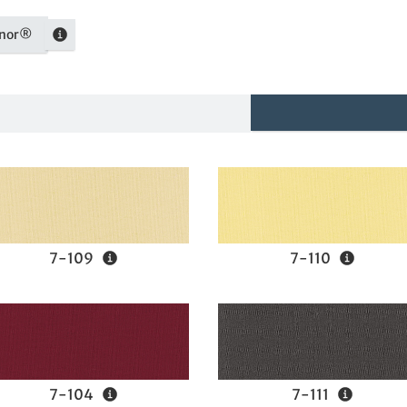
inor®
7-109
7-110
7-104
7-111