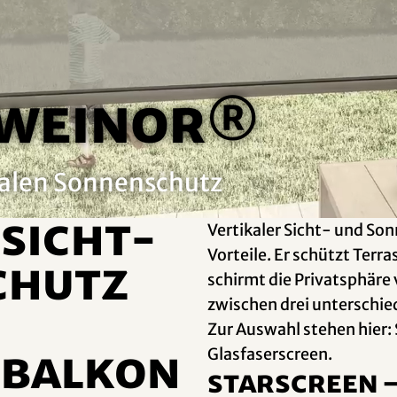
 weinor®
ikalen Sonnenschutz
 Sicht-
Vertikaler Sicht- und Son
Vorteile. Er schützt Ter
chutz
schirmt die Privatsphäre
zwischen drei unterschie
Zur Auswahl stehen hier:
Glasfaserscreen.
 Balkon
StarScreen –