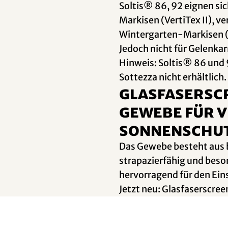
Soltis® 86, 92 eignen sic
Markisen (VertiTex II), ve
Wintergarten-Markisen (
Jedoch nicht für Gelenk
Hinweis: Soltis® 86 und 9
Sottezza nicht erhältlich.
Glasfasersc
Gewebe für 
Sonnenschu
Das Gewebe besteht aus b
strapazierfähig und beson
hervorragend für den Eins
Jetzt neu: Glasfaserscree