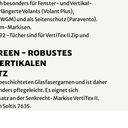
h besonders für Fenster- und Vertikal-
rlängerte Volants (Volant Plus),
WGM) und als Seitenschutz (Paravento).
arm-Markisen.
2 -Tücher sind für VertiTex II Zip und
reen - Robustes
vertikalen
tz
eschichteten Glasfasergarnen und ist daher
ders pflegeleicht. Es eignet sich
atz an der Senkrecht-Markise VertiTex II.
n Soltis 7635.