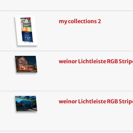
my collections 2
weinor Lichtleiste RGB Strip
weinor Lichtleiste RGB Strip