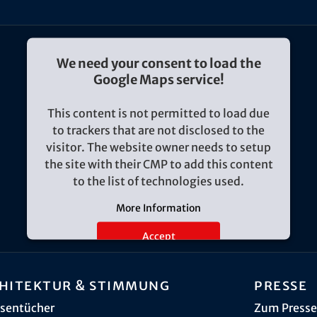
We need your consent to load the
Google Maps service!
This content is not permitted to load due
to trackers that are not disclosed to the
visitor. The website owner needs to setup
the site with their CMP to add this content
to the list of technologies used.
More Information
Accept
hitektur & Stimmung
Presse
sentücher
Zum Presse