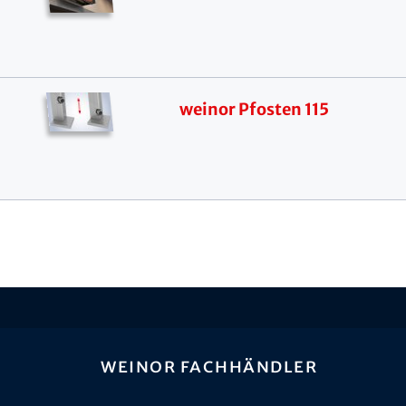
weinor Pfosten 115
weinor Fachhändler