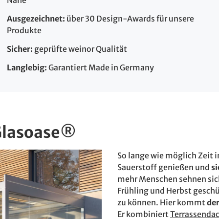
Ausgezeichnet:
über 30 Design-Awards für unsere
Produkte
Sicher:
geprüfte weinor Qualität
Langlebig:
Garantiert Made in Germany
Glasoase®
So lange wie möglich Zeit i
Sauerstoff genießen und
s
mehr Menschen sehnen sich
Frühling und Herbst gesch
zu können. Hier kommt
de
Er kombiniert
Terrassenda