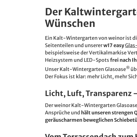
Der Kaltwintergart
Wünschen
Ein Kalt-Wintergarten von weinor ist d
Seitenteilen und unserer
w17 easy
Glas
beispielsweise der Vertikalmarkise Vert
Heizsystem und LED-Spots
frei nach I
®
Unser Kalt-Wintergarten Glasoase
üb
Der Fokus ist klar: mehr Licht, mehr Sic
Licht, Luft, Transparenz 
Der weinor Kalt-Wintergarten Glasoas
Ansprüche und
hält unseren strengen 
geräuscharmen beweglichen Schiebet
Vom Terrassendach zum 