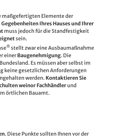
die maßgefertigten Elemente der
n Gegebenheiten Ihres Hauses und Ihrer
t
muss jedoch für die Standfestigkeit
eignet
sein.
®
ase
stellt zwar eine Ausbaumaßnahme
er einer
Baugenehmigung
. Die
 Bundesland. Es müssen aber selbst im
g keine gesetzlichen Anforderungen
eingehalten werden.
Kontaktieren Sie
chulten weinor Fachhändler
und
rem örtlichen Bauamt.
en
. Diese Punkte sollten Ihnen vor der