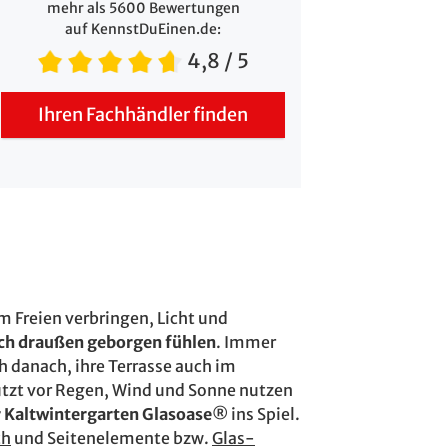
mehr als 5600 Bewertungen
auf KennstDuEinen.de:
4,8
/ 5
Ihren Fachhändler finden
m Freien verbringen, Licht und
ich draußen geborgen fühlen
. Immer
 danach, ihre Terrasse auch im
ützt vor Regen, Wind und Sonne nutzen
r Kaltwintergarten Glasoase®
ins Spiel.
ch
und Seitenelemente bzw.
Glas-