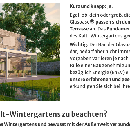
Kurz und knapp:
Ja.
Egal, ob klein oder groß, 
Glasoase®
passen sich de
Terrasse an
. Das
Fundamen
des Kalt-Wintergartens
ge
Wichtig:
Der Bau der Glaso
dar, bedarf aber nicht imm
Vorgaben variieren je nach
Falle einer Baugenehmigun
bezüglich Energie (EnEV) 
unsere erfahrenen und ges
erkundigen Sie sich bei Ih
alt-Wintergartens zu beachten?
es Wintergartens und bewusst mit der Außenwelt verbund