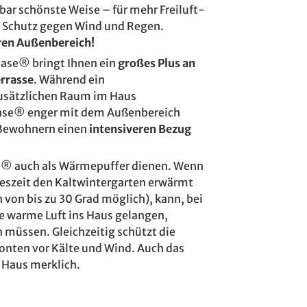
bar schönste Weise – für mehr Freiluft-
m Schutz gegen Wind und Regen.
hren Außenbereich!
oase® bringt Ihnen ein
großes Plus an
errasse
. Während ein
usätzlichen Raum im Haus
soase® enger mit dem Außenbereich
 Bewohnern einen
intensiveren Bezug
e® auch als Wärmepuffer dienen. Wenn
hreszeit den Kaltwintergarten erwärmt
 von bis zu 30 Grad möglich), kann, bei
ie warme Luft ins Haus gelangen,
 müssen. Gleichzeitig schützt die
onten vor Kälte und Wind. Auch das
 Haus merklich.