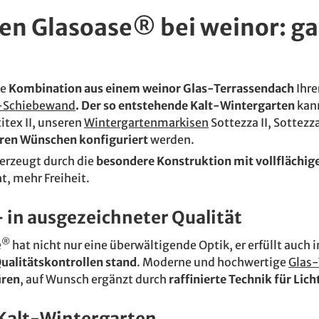
en Glasoase® bei weinor: ga
ie
Kombination aus einem weinor Glas-Terrassendach
Ihre
-Schiebewand
. Der so entstehende Kalt-Wintergarten
kann
itex II, unseren
Wintergarten­markisen
Sottezza II, Sottez
hren Wünschen konfiguriert
werden.
erzeugt durch die
besondere Konstruktion mit vollflächi
ht, mehr Freiheit.
– in ausgezeichneter Qualität
®
e
hat nicht nur eine überwältigende Optik, er erfüllt auch 
Qualitätskontrollen stand
. Moderne und hochwertige
Glas-
üren
, auf Wunsch ergänzt durch
raffinierte Technik für Li
Kalt-Wintergarten