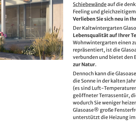
Schiebewände
auf die denk
Feeling und gleichzeitige
Verlieben Sie sich neu in I
Der Kaltwintergarten Glas
Lebensqualität auf Ihrer T
Wohnwintergarten einen z
repräsentiert, ist die Gla
verbunden und bietet den
zur Natur
.
Dennoch kann die Glasoas
die Sonne in der kalten Ja
(es sind Luft-Temperaturen
geöffneter Terrassentür, d
wodurch Sie weniger heizen
Glasoase® große Fensterfr
unterstützt die Heizung im