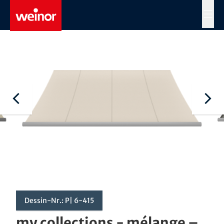
Skip to main content
MENÜ
Dessin-Nr.: P| 6-415
my collections - mélange –