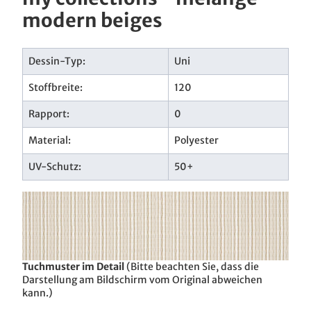
modern beiges
Dessin-Typ:
Uni
Stoffbreite:
120
Rapport:
0
Material:
Polyester
UV-Schutz:
50+
Tuchmuster im Detail
(Bitte beachten Sie, dass die
Darstellung am Bildschirm vom Original abweichen
kann.)