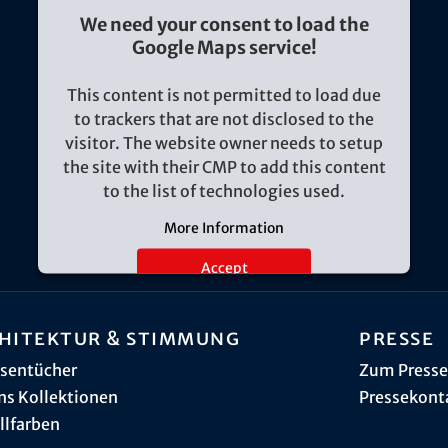
We need your consent to load the
Google Maps service!
This content is not permitted to load due
to trackers that are not disclosed to the
visitor. The website owner needs to setup
the site with their CMP to add this content
to the list of technologies used.
More Information
Accept
hitektur & Stimmung
Presse
sentücher
Zum Presse
ns Kollektionen
Pressekont
llfarben