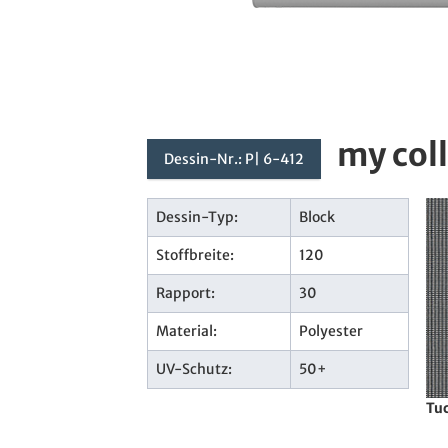
my col
Dessin-Nr.: P| 6-412
Dessin-Typ:
Block
Stoffbreite:
120
Rapport:
30
Material:
Polyester
UV-Schutz:
50+
Tuc