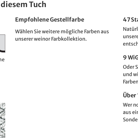
 diesem Tuch
Empfohlene Gestellfarbe
47 S
Natürl
Wählen Sie weitere mögliche Farben aus
unser
unserer weinor Farbkollektion.
entsc
9 Wi
me
Oder S
und w
Farben
Über
Wer n
aus ei
Sonde