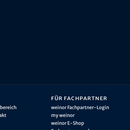
Für Fachpartner
bereich
weinor Fachpartner-Login
akt
my weinor
weinor E-Shop